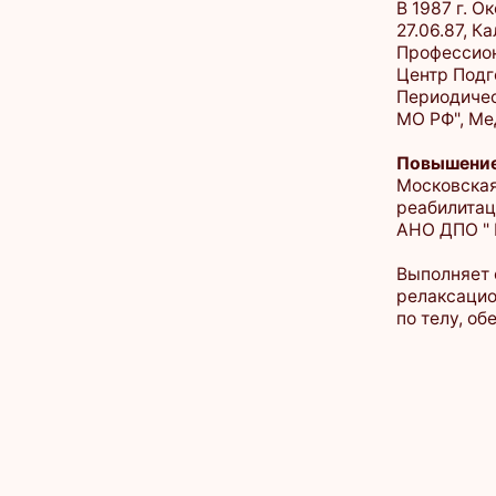
Повышение квали
Московская госуд
реабилитация, ада
АНО ДПО " Инстит
Выполняет спорти
релаксационный, 
по телу, обертыв