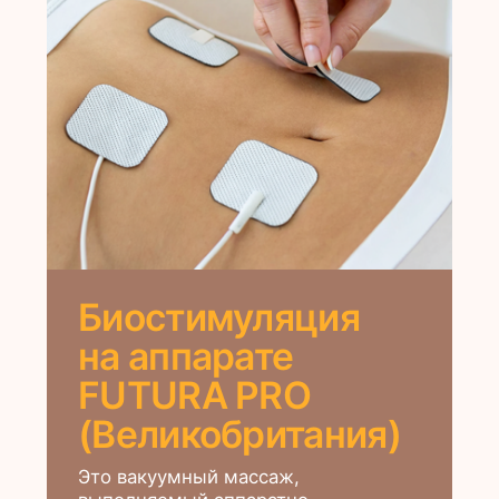
Прессотерапия
(Лимфодренаж
тела)
Процедура эффективно снимает
отёчность, улучшает тонус кожи,
выводит токсины и придаёт телу
ощущение лёгкости
и расслабления.