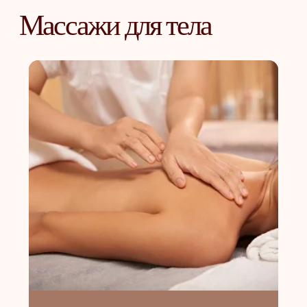
Антицеллюлитный
массаж
Один из самых проверенных
и эффективных способов борьбы
с несовершенствами тела
и проблемами подкожно-жировой
клетчатки
ОТ 3 600
₽
Корректирующие
программы