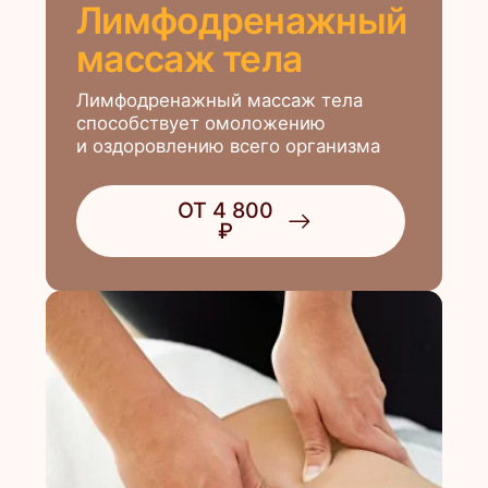
Бандажные
обертывания
Arosha (Италия)
Эксклюзивный уход за телом,
направленный на уменьшение
объемов живота и боков,
укрепление кожи, борьбу с
целлюлитом. Уменьшение объемов
до -5 см после первой процедуры.
ОТ 7 000 ₽