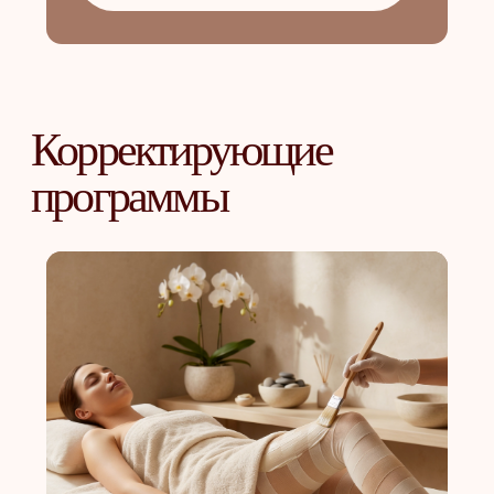
вы сможете привести в порядок
своё тело, кожу, осуществить
мощный детокс, вывести
из организма токсины и тяжелые
металлы
ОТ 4 900
₽