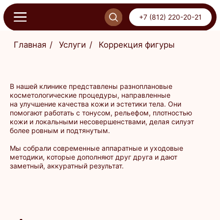
+7 (812) 220-20-21
+7 (812) 220-20-21
Главная
/
Услуги
/
Коррекция фигуры
ОНЛАЙН-ЗАПИСЬ
ПИСЬ
В нашей клинике представлены разноплановые
косметологические процедуры, направленные
на улучшение качества кожи и эстетики тела. Они
помогают работать с тонусом, рельефом, плотностью
кожи и локальными несовершенствами, делая силуэт
более ровным и подтянутым.
Мы собрали современные аппаратные и уходовые
методики, которые дополняют друг друга и дают
Аппаратные услуги для
заметный, аккуратный результат.
тела