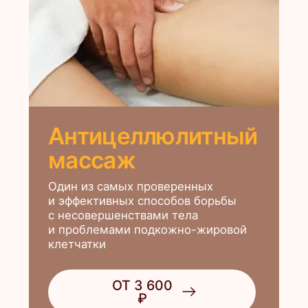
Детокс-капсула IYASHI
DOME
Детокс-капсула
IYASHI DOME
Это уникальный японский детокс-
модуль, благодаря которому