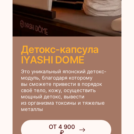
Комендантский просп.
Комендантский пр., 58, корп. 1
На главную
Лицензии и сертификаты
Пользовательское соглашение
Политика конфиденциальности
Политика обработки файлов куки
Вакансии
Блог
© 2021 — 2026 Материалы, предложения и цены,
размещенные на сайте, носят информационный характер
и не являются публичной офертой (ст. 437 ГК РФ)
Design by OhIra