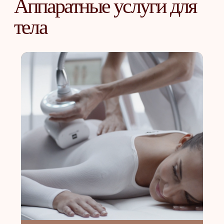
LPG-массаж тела
на технологии
ALLIANCE
(Франция)
Это вакуумный массаж,
выполняемый аппаратно-
роликовым методом.
ОТ 4 800
₽